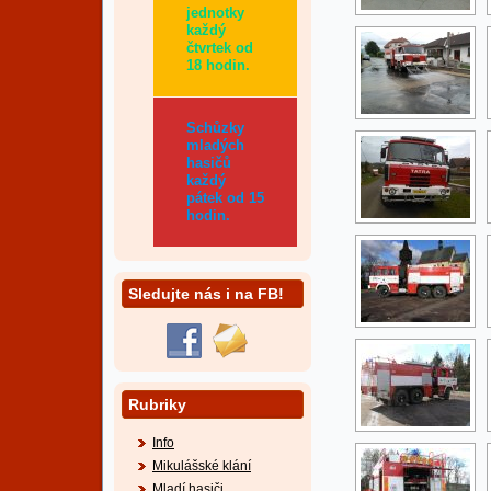
jednotky
každý
čtvrtek od
18 hodin.
Schůzky
mladých
hasičů
každý
pátek od 15
hodin.
Sledujte nás i na FB!
Rubriky
Info
Mikulášské klání
Mladí hasiči