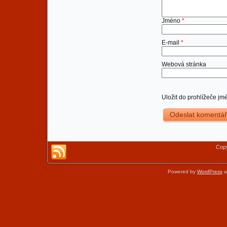
Jméno
*
E-mail
*
Webová stránka
Uložit do prohlížeče j
Copy
Powered by
WordPress
a