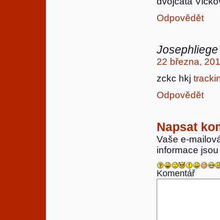
dvojčata Vlčkov
Odpovědět
Josephliege
22 března, 201
zckc hkj
tracki
Odpovědět
Napsat ko
Vaše e-mailov
informace jso
Komentář