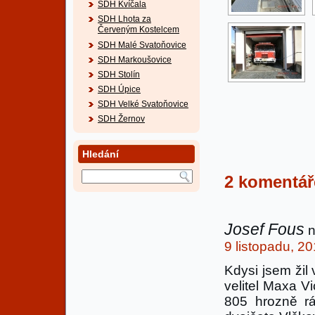
SDH Kvíčala
SDH Lhota za
Červeným Kostelcem
SDH Malé Svatoňovice
SDH Markoušovice
SDH Stolín
SDH Úpice
SDH Velké Svatoňovice
SDH Žernov
Hledání
2 komentá
Josef Fous
n
9 listopadu, 2
Kdysi jsem žil 
velitel Maxa Vi
805 hrozně r