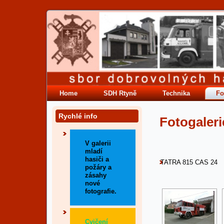
Home
SDH Rtyně
Technika
Fo
Rychlé info
Fotogaleri
V galerii
mladí
hasiči a
TATRA 815 CAS 24
požáry a
zásahy
nové
fotografie.
Cvičení