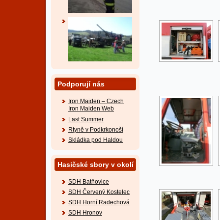
Podporují nás
Iron Maiden – Czech
Iron Maiden Web
Last Summer
Rtyně v Podkrkonoší
Skládka pod Haldou
Hasičské sbory v okolí
SDH Batňovice
SDH Červený Kostelec
SDH Horní Radechová
SDH Hronov