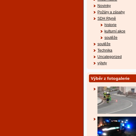
Novinky
Požáry a zásahy
SDH Rtyně
historie
kulturní akce
soutěže
soutěže
Technika
Uncategorized
výlety
Výběr z fotogalerie