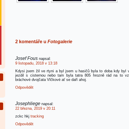
2 komentáře u
Fotogalerie
Josef Fous
napsal:
9 listopadu, 2018 v 13:18
Kdysi jsem žil ve rtyni a byl jsem u hasičů byla to doba kdy byl 
jezdil s cisternou nebo tam byla tatra 805 hrozně rád na to 
bráchové dvojčata Vlčkové ať se daří ahoj.
Odpovědět
Josephliege
napsal:
22 března, 2019 v 20:11
zckc hkj
tracking
Odpovědět