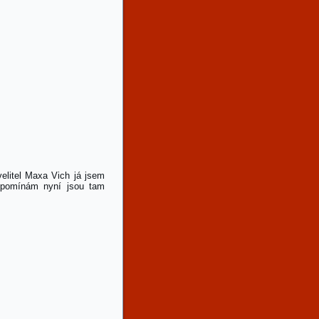
velitel Maxa Vich já jsem
vzpomínám nyní jsou tam