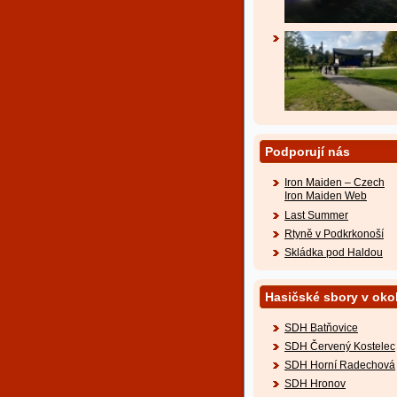
Podporují nás
Iron Maiden – Czech
Iron Maiden Web
Last Summer
Rtyně v Podkrkonoší
Skládka pod Haldou
Hasičské sbory v okol
SDH Batňovice
SDH Červený Kostelec
SDH Horní Radechová
SDH Hronov