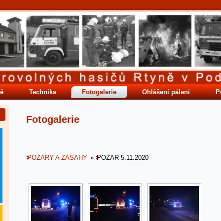
ě
Technika
Fotogalerie
Ohlášení pálení
P
Fotogalerie
POŽÁRY A ZÁSAHY
»
POŽÁR 5.11.2020