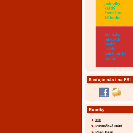
jednotky
každý
čtvrtek od
18 hodin.
Schůzky
mladých
hasičů
každý
pátek od 15
hodin.
Sledujte nás i na FB!
Rubriky
Info
Mikulášské klání
Mladí hasiči