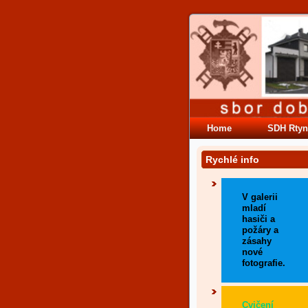
Home
SDH Rtyn
Rychlé info
V galerii
mladí
hasiči a
požáry a
zásahy
nové
fotografie.
Cvičení