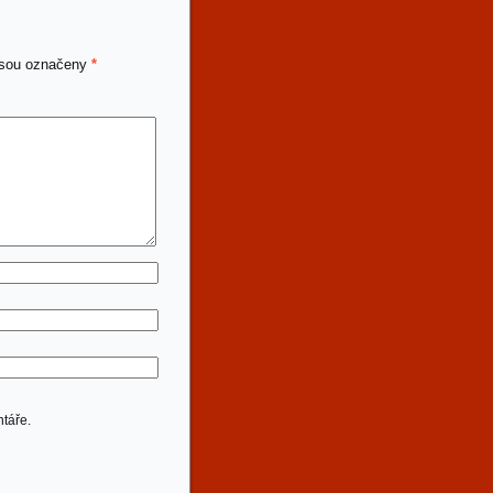
jsou označeny
*
táře.