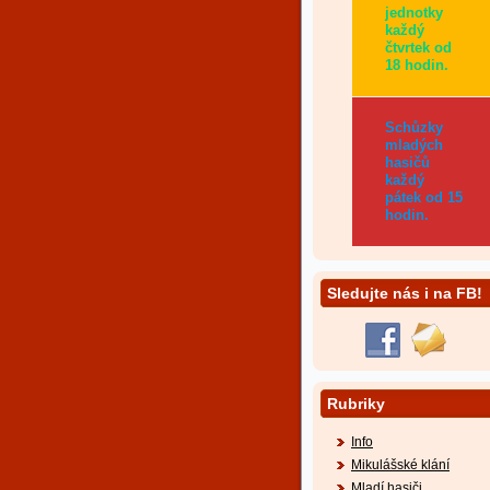
jednotky
každý
čtvrtek od
18 hodin.
Schůzky
mladých
hasičů
každý
pátek od 15
hodin.
Sledujte nás i na FB!
Rubriky
Info
Mikulášské klání
Mladí hasiči