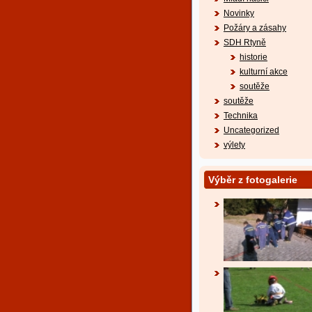
Novinky
Požáry a zásahy
SDH Rtyně
historie
kulturní akce
soutěže
soutěže
Technika
Uncategorized
výlety
Výběr z fotogalerie