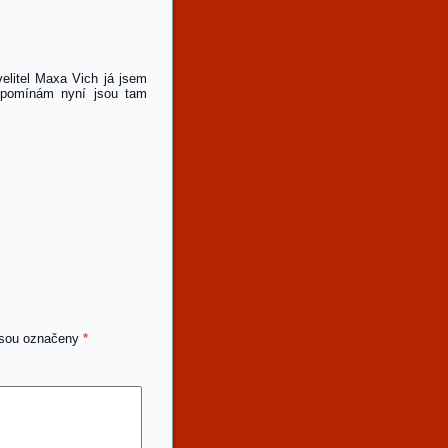
velitel Maxa Vich já jsem
vzpomínám nyní jsou tam
jsou označeny
*