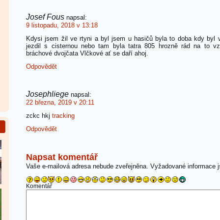
Josef Fous
napsal:
9 listopadu, 2018 v 13:18
Kdysi jsem žil ve rtyni a byl jsem u hasičů byla to doba kdy byl 
jezdil s cisternou nebo tam byla tatra 805 hrozně rád na to 
bráchové dvojčata Vlčkové ať se daří ahoj.
Odpovědět
Josephliege
napsal:
22 března, 2019 v 20:11
zckc hkj
tracking
Odpovědět
Napsat komentář
Vaše e-mailová adresa nebude zveřejněna.
Vyžadované informace 
Komentář