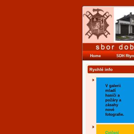
Home
SDH Rtyn
Rychlé info
V galerii
mladí
hasiči a
požáry a
zásahy
nové
fotografie.
Cvičení