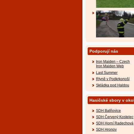
Podporují nás
Iron Maiden – Czech
Iron Maiden Web
Last Summer
Rtyně v Podkrkonoší
Skládka pod Haldou
Hasičské sbory v okol
SDH Batňovice
SDH Červený Kostelec
SDH Horní Radechová
SDH Hronov