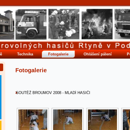
ě
Technika
Fotogalerie
Ohlášení pálení
P
Fotogalerie
SOUTĚŽ BROUMOV 2008 - MLADÍ HASIČI