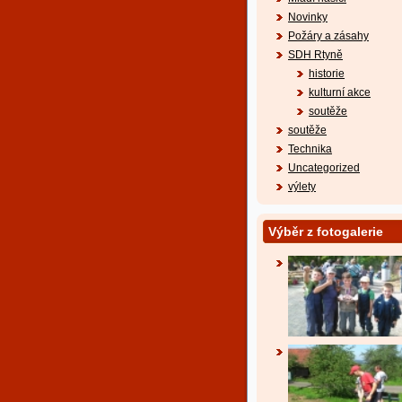
Novinky
Požáry a zásahy
SDH Rtyně
historie
kulturní akce
soutěže
soutěže
Technika
Uncategorized
výlety
Výběr z fotogalerie