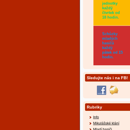
jednotky
každý
čtvrtek od
18 hodin.
Schůzky
mladých
hasičů
každý
pátek od 15
hodin.
Sledujte nás i na FB!
Rubriky
Info
Mikulášské klání
Mladí hasiči