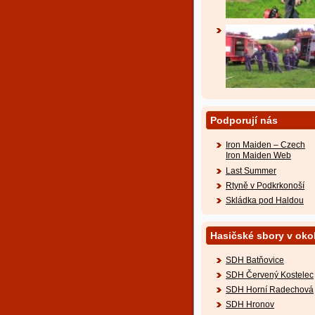
Podporují nás
Iron Maiden – Czech
Iron Maiden Web
Last Summer
Rtyně v Podkrkonoší
Skládka pod Haldou
Hasičské sbory v okol
SDH Batňovice
SDH Červený Kostelec
SDH Horní Radechová
SDH Hronov