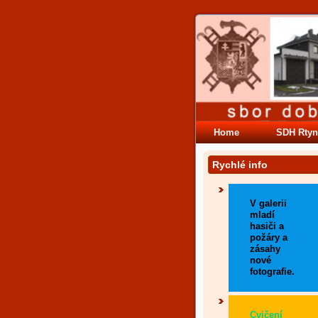
Home
SDH Rtyn
Rychlé info
V galerii
mladí
hasiči a
požáry a
zásahy
nové
fotografie.
Cvičení