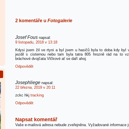
2 komentáře u
Fotogalerie
Josef Fous
napsal:
9 listopadu, 2018 v 13:18
Kdysi jsem žil ve rtyni a byl jsem u hasičů byla to doba kdy byl 
jezdil s cisternou nebo tam byla tatra 805 hrozně rád na to 
bráchové dvojčata Vlčkové ať se daří ahoj.
Odpovědět
Josephliege
napsal:
22 března, 2019 v 20:11
zckc hkj
tracking
Odpovědět
Napsat komentář
Vaše e-mailová adresa nebude zveřejněna.
Vyžadované informace 