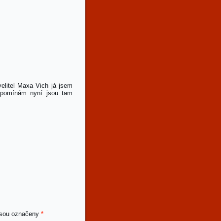
velitel Maxa Vich já jsem
vzpomínám nyní jsou tam
jsou označeny
*