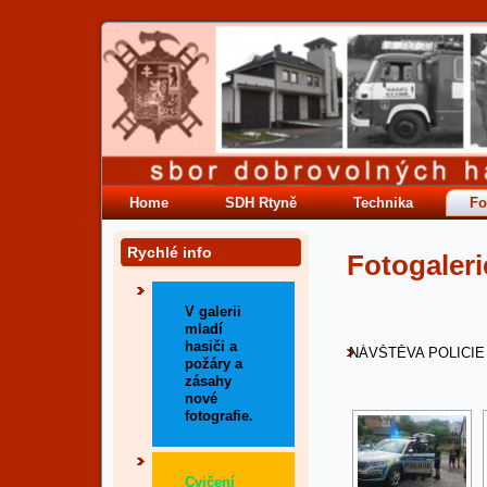
Home
SDH Rtyně
Technika
Fo
Rychlé info
Fotogaleri
V galerii
mladí
hasiči a
NÁVŠTĚVA POLICIE
požáry a
zásahy
nové
fotografie.
Cvičení