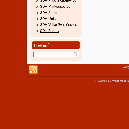
SDH Malé Svatoňovice
SDH Markoušovice
SDH Stolín
SDH Úpice
SDH Velké Svatoňovice
SDH Žernov
Hledání
Copy
Powered by
WordPress
a