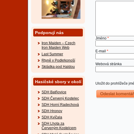
Podporují nás
Jméno
*
Iron Maiden – Czech
Iron Maiden Web
E-mail
*
Last Summer
Rtyně v Podkrkonoší
Webová stránka
Skládka pod Haldou
Hasičské sbory v okolí
Uložit do prohlížeče j
SDH Batňovice
SDH Červený Kostelec
SDH Horní Radechová
SDH Hronov
SDH Kvíčala
SDH Lhota za
Červeným Kostelcem