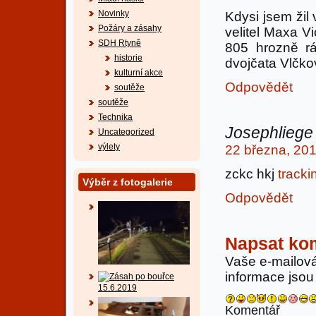
Novinky
Kdysi jsem žil 
Požáry a zásahy
velitel Maxa Vi
SDH Rtyně
805 hrozně r
historie
dvojčata Vlčkov
kulturní akce
Odpovědět
soutěže
soutěže
Technika
Josephliege
Uncategorized
výlety
22 března, 201
zckc hkj
tracki
Výběr z fotogalerie
Odpovědět
Napsat ko
Vaše e-mailov
informace jso
Komentář