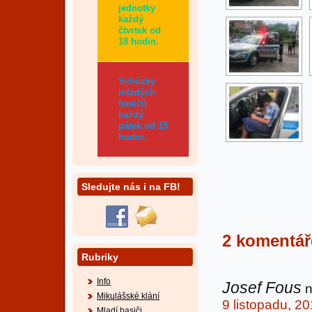
jednotky
každý
čtvrtek od
18 hodin.
Schůzky
mladých
hasičů
každý
pátek od 15
hodin.
Sledujte nás i na FB!
2 komentá
Rubriky
Info
Josef Fous
n
Mikulášské klání
9 listopadu, 2
Mladí hasiči