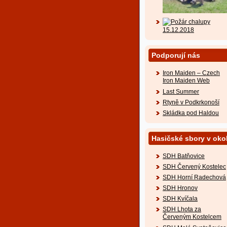
Podporují nás
Iron Maiden – Czech
Iron Maiden Web
Last Summer
Rtyně v Podkrkonoší
Skládka pod Haldou
Hasičské sbory v okol
SDH Batňovice
SDH Červený Kostelec
SDH Horní Radechová
SDH Hronov
SDH Kvíčala
SDH Lhota za
Červeným Kostelcem