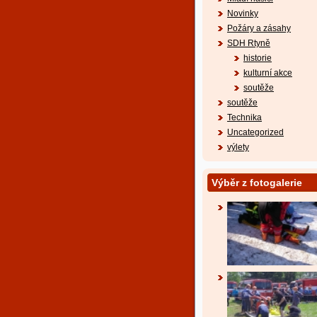
Novinky
Požáry a zásahy
SDH Rtyně
historie
kulturní akce
soutěže
soutěže
Technika
Uncategorized
výlety
Výběr z fotogalerie