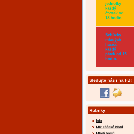
jednotky
každý
čtvrtek od
18 hodin.
Schůzky
mladých
hasičů
každý
pátek od 15
hodin.
Sledujte nás i na FB!
Rubriky
Info
Mikulášské klání
Mladí hasiči