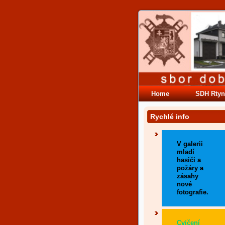
Home
SDH Rtyn
Rychlé info
V galerii
mladí
hasiči a
požáry a
zásahy
nové
fotografie.
Cvičení