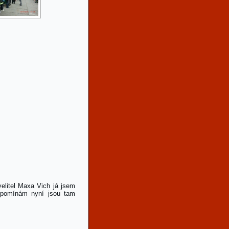
velitel Maxa Vich já jsem
vzpomínám nyní jsou tam