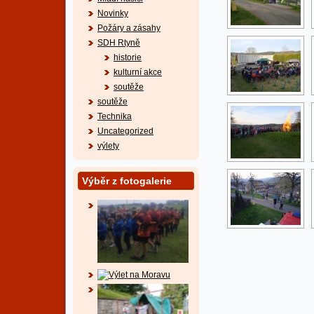
Novinky
Požáry a zásahy
SDH Rtyně
historie
kulturní akce
soutěže
soutěže
Technika
Uncategorized
výlety
Výběr z fotogalerie