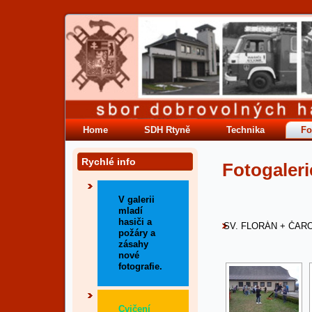
Home
SDH Rtyně
Technika
Fo
Rychlé info
Fotogaleri
V galerii
mladí
hasiči a
SV. FLORÁN + ČARO
požáry a
zásahy
nové
fotografie.
Cvičení