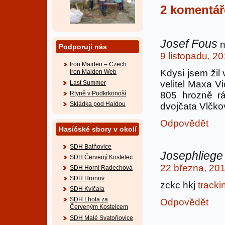
2 komentá
Josef Fous
n
Podporují nás
9 listopadu, 2
Iron Maiden – Czech
Kdysi jsem žil 
Iron Maiden Web
velitel Maxa Vi
Last Summer
Rtyně v Podkrkonoší
805 hrozně r
Skládka pod Haldou
dvojčata Vlčkov
Odpovědět
Hasičské sbory v okolí
SDH Batňovice
Josephliege
SDH Červený Kostelec
22 března, 201
SDH Horní Radechová
SDH Hronov
zckc hkj
tracki
SDH Kvíčala
SDH Lhota za
Odpovědět
Červeným Kostelcem
SDH Malé Svatoňovice