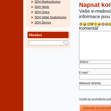
SDH Markoušovice
Napsat ko
SDH Stolín
Vaše e-mailov
SDH Úpice
informace jso
SDH Velké Svatoňovice
SDH Žernov
Komentář
Hledání
Jméno
*
E-mail
*
Webová stránka
Uložit do prohlížeče j