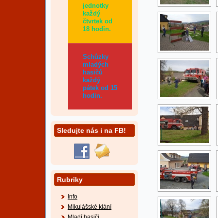
jednotky
každý
čtvrtek od
18 hodin.
Schůzky
mladých
hasičů
každý
pátek od 15
hodin.
Sledujte nás i na FB!
Rubriky
Info
Mikulášské klání
Mladí hasiči