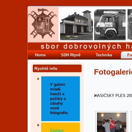
Home
SDH Rtyně
Technika
Fo
Rychlé info
Fotogaleri
V galerii
mladí
hasiči a
HASIČSKÝ PLES 20
požáry a
zásahy
nové
fotografie.
Cvičení