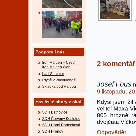
Podporují nás
2 komentá
Iron Maiden – Czech
Iron Maiden Web
Last Summer
Rtyně v Podkrkonoší
Josef Fous
n
Skládka pod Haldou
9 listopadu, 2
Kdysi jsem žil 
Hasičské sbory v okolí
velitel Maxa Vi
SDH Batňovice
805 hrozně r
SDH Červený Kostelec
dvojčata Vlčkov
SDH Horní Radechová
Odpovědět
SDH Hronov