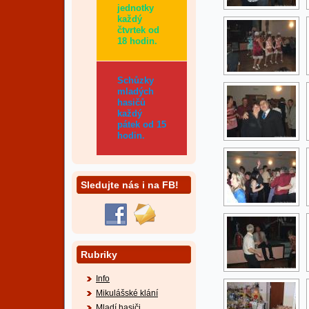
jednotky
každý
čtvrtek od
18 hodin.
Schůzky
mladých
hasičů
každý
pátek od 15
hodin.
Sledujte nás i na FB!
Rubriky
Info
Mikulášské klání
Mladí hasiči