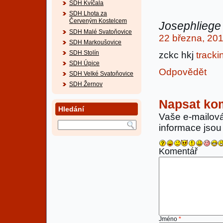
SDH Kvíčala
SDH Lhota za
Červeným Kostelcem
Josephliege
SDH Malé Svatoňovice
22 března, 201
SDH Markoušovice
SDH Stolín
zckc hkj
tracki
SDH Úpice
Odpovědět
SDH Velké Svatoňovice
SDH Žernov
Napsat ko
Hledání
Vaše e-mailov
informace jso
Komentář
Jméno
*