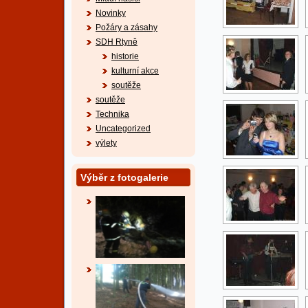
Novinky
Požáry a zásahy
SDH Rtyně
historie
kulturní akce
soutěže
soutěže
Technika
Uncategorized
výlety
Výběr z fotogalerie