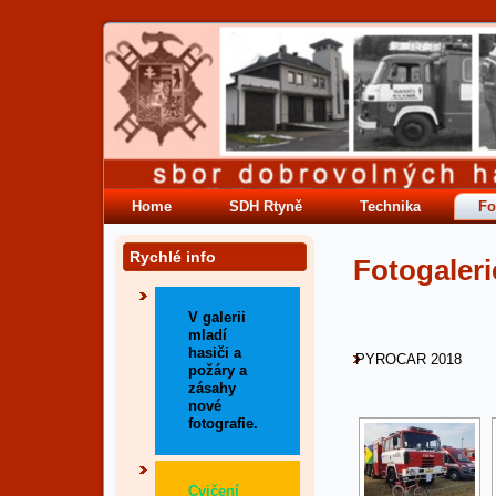
Home
SDH Rtyně
Technika
Fo
Rychlé info
Fotogaleri
V galerii
mladí
hasiči a
PYROCAR 2018
požáry a
zásahy
nové
fotografie.
Cvičení