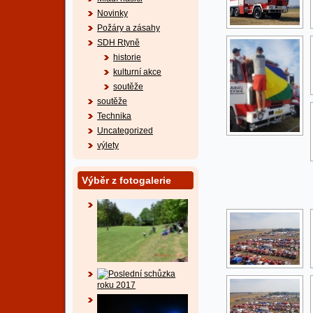
Novinky
Požáry a zásahy
SDH Rtyně
historie
kulturní akce
soutěže
soutěže
Technika
Uncategorized
výlety
Výběr z fotogalerie