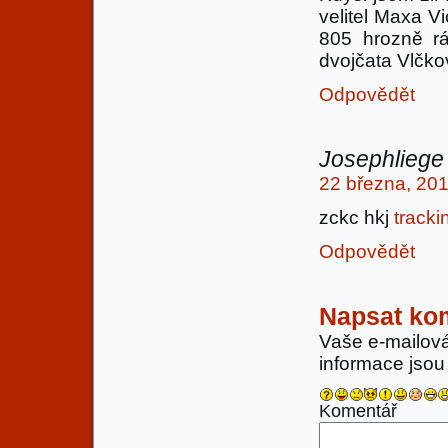
velitel Maxa Vi
805 hrozně r
dvojčata Vlčkov
Odpovědět
Josephliege
22 března, 201
zckc hkj
tracki
Odpovědět
Napsat ko
Vaše e-mailov
informace jso
Komentář