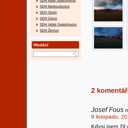
SDH Malé Svatoňovice
SDH Markoušovice
SDH Stolín
SDH Úpice
SDH Velké Svatoňovice
SDH Žernov
Hledání
2 komentá
Josef Fous
n
9 listopadu, 2
Kdysi jsem žil 