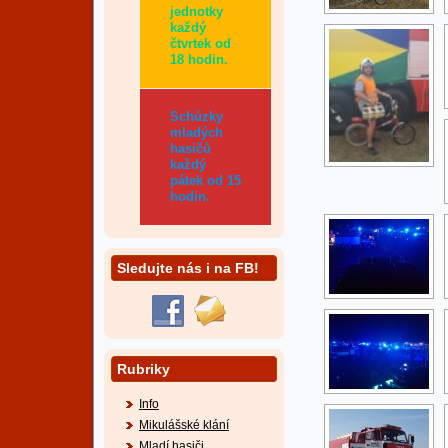
jednotky
každý
čtvrtek od
18 hodin.
Schůzky
mladých
hasičů
každý
pátek od 15
hodin.
Sledujte nás i na FB!
Rubriky
Info
Mikulášské klání
Mladí hasiči