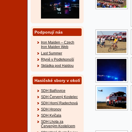
Podporují nás
Iron Maiden – Czech
Iron Maiden Web
Last Summer
Rtyně v Podkrkonoší
Skládka pod Haldou
Hasičské sbory v okolí
SDH Batňovice
SDH Červený Kostelec
SDH Horní Radechová
SDH Hronov
SDH Kvíčala
SDH Lhota za
Červeným Kostelcem