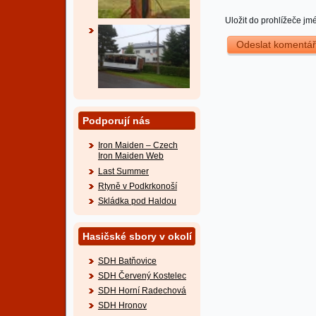
Uložit do prohlížeče j
Podporují nás
Iron Maiden – Czech
Iron Maiden Web
Last Summer
Rtyně v Podkrkonoší
Skládka pod Haldou
Hasičské sbory v okolí
SDH Batňovice
SDH Červený Kostelec
SDH Horní Radechová
SDH Hronov