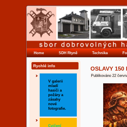
Home
SDH Rtyně
Technika
Fo
Rychlé info
OSLAVY 150 
Publikováno
22 červn
V galerii
mladí
hasiči a
požáry a
zásahy
nové
fotografie.
Cvičení