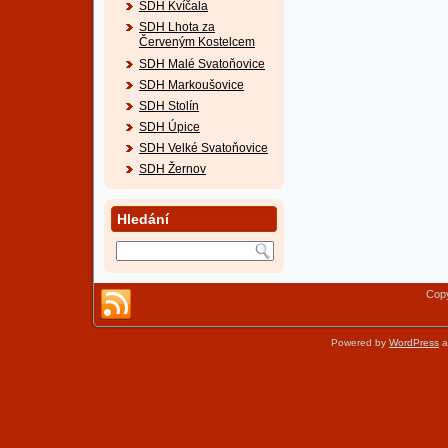
SDH Kvíčala
SDH Lhota za
Červeným Kostelcem
SDH Malé Svatoňovice
SDH Markoušovice
SDH Stolín
SDH Úpice
SDH Velké Svatoňovice
SDH Žernov
Hledání
Copy
Powered by
WordPress
a