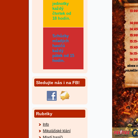
jednotky
každý
čtvrtek od
18 hodin.
Schůzky
mladých
hasičů
každý
pátek od 15
hodin.
Sledujte nás i na FB!
Rubriky
Info
Mikulášské klání
Mladí hasiči