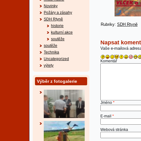
Novinky
Požáry a zásahy
SDH Rtyně
Rubriky:
SDH Rtyně
historie
kulturní akce
soutěže
Napsat koment
soutěže
Vaše e-mailová adres
Technika
Uncategorized
Komentář
výlety
Výběr z fotogalerie
Jméno
*
E-mail
*
Webová stránka