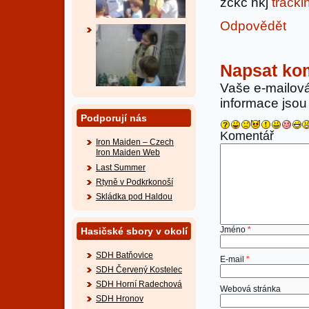
zckc hkj
tracki
Odpovědět
Napsat ko
Vaše e-mailov
informace jso
Podporují nás
Komentář
Iron Maiden – Czech
Iron Maiden Web
Last Summer
Rtyně v Podkrkonoší
Skládka pod Haldou
Jméno
*
Hasičské sbory v okolí
SDH Batňovice
E-mail
*
SDH Červený Kostelec
SDH Horní Radechová
Webová stránka
SDH Hronov