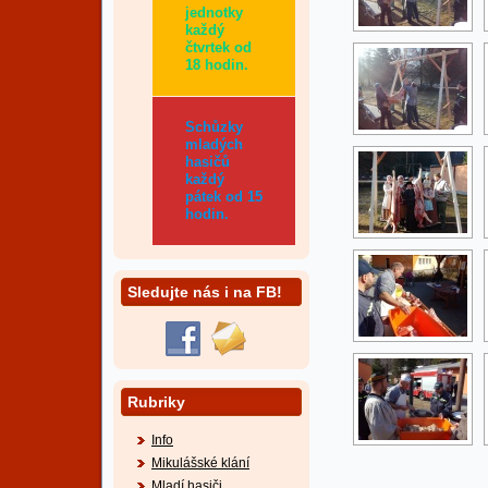
jednotky
každý
čtvrtek od
18 hodin.
Schůzky
mladých
hasičů
každý
pátek od 15
hodin.
Sledujte nás i na FB!
Rubriky
Info
Mikulášské klání
Mladí hasiči