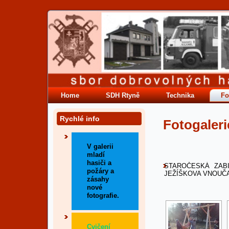
Home
SDH Rtyně
Technika
Fo
Rychlé info
Fotogaleri
V galerii
mladí
hasiči a
STAROČESKÁ ZAB
požáry a
JEŽÍŠKOVA VNOUČAT
zásahy
nové
fotografie.
Cvičení