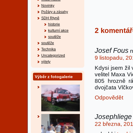
Novinky
Požáry a zásahy
SDH Rtyně
historie
2 komentá
kulturní akce
soutěže
soutěže
Josef Fous
Technika
n
Uncategorized
9 listopadu, 2
výlety
Kdysi jsem žil 
velitel Maxa Vi
Výběr z fotogalerie
805 hrozně r
dvojčata Vlčkov
Odpovědět
Josephliege
22 března, 201