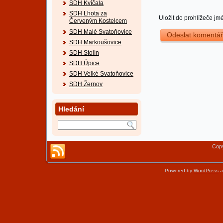
SDH Kvíčala
SDH Lhota za
Uložit do prohlížeče j
Červeným Kostelcem
SDH Malé Svatoňovice
SDH Markoušovice
SDH Stolín
SDH Úpice
SDH Velké Svatoňovice
SDH Žernov
Hledání
Copy
Powered by
WordPress
a